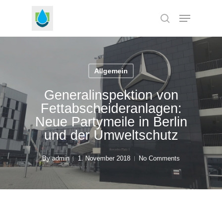
Skip
Menu
to
search
Close
main
Menu
content
Allgemein
Generalinspektion von
Fettabscheideranlagen:
Neue Partymeile in Berlin
und der Umweltschutz
By
admin
1. November 2018
No Comments