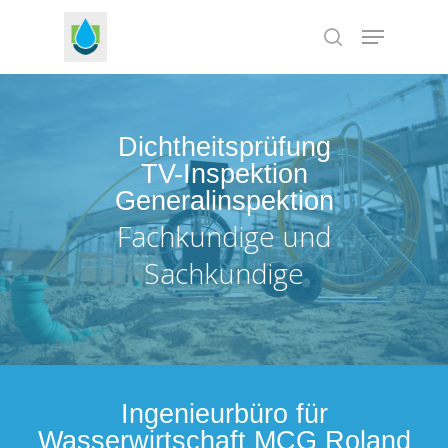
Skip
Menu
to
search
Close
main
Menu
content
Dichtheitsprüfung
TV-Inspektion
Generalinspektion
Fachkundige und
Sachkundige
Ingenieurbüro für
Wasserwirtschaft MCG Roland