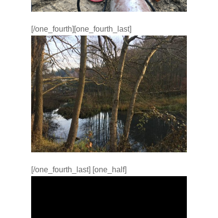
[/one_fourth][one_fourth_last]
[/one_fourth_last] [one_half]