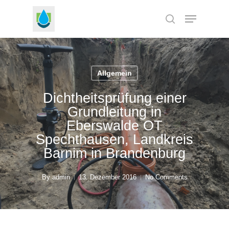
Skip
Menu
to
search
Close
main
Menu
content
Allgemein
Dichtheitsprüfung einer
Grundleitung in
Eberswalde OT
Spechthausen, Landkreis
Barnim in Brandenburg
By
admin
13. Dezember 2016
No Comments