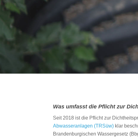
Was umfasst die Pflicht zur D
Seit 2018 ist die Pflicht zur Dichthei
Hit enter to search or ESC to close
Abwasseranlagen (TRSüw)
klar besch
Brandenburgischen Wassergesetz (Bb