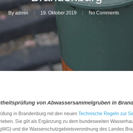
By
admin
19. Oktober 2019
No Comments
ichtheitsprüfung von Abwassersammelgruben in Bran
tsprüfung in Brandenburg mit den neuen
Technische Regeln zur S
rieben. Sie gilt als Ergänzung zu dem bundesweiten Wasserh
gWG) und die Wasserschutzgebietsverordnung des Landes Bra