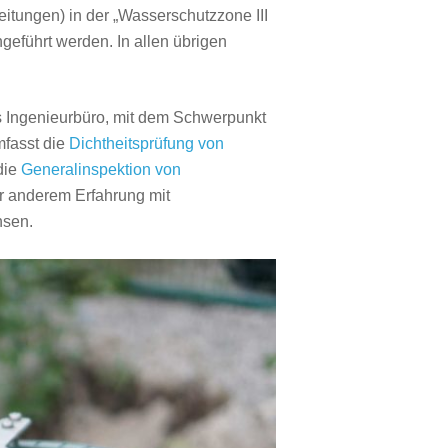
itungen) in der „Wasserschutzzone III
geführt werden. In allen übrigen
es Ingenieurbüro, mit dem Schwerpunkt
mfasst die
Dichtheitsprüfung von
 die
Generalinspektion von
er anderem Erfahrung mit
hsen.