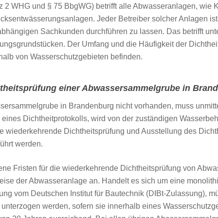
tz 2 WHG und § 75 BbgWG) betrifft alle Abwasseranlagen, wie K
entwässerungsanlagen. Jeder Betreiber solcher Anlagen ist d
nabhängigen Sachkunden durchführen zu lassen. Das betrifft u
ungsgrundstücken. Der Umfang und die Häufigkeit der Dichtheit
halb von Wasserschutzgebieten befinden.
htheitsprüfung einer Abwassersammelgrube in Brand
ssersammelgrube in Brandenburg nicht vorhanden, muss unmittel
eines Dichtheitprotokolls, wird von der zuständigen Wasserbe
e wiederkehrende Dichtheitsprüfung und Ausstellung des Dichth
ührt werden.
dene Fristen für die wiederkehrende Dichtheitsprüfung von Ab
weise der Abwasseranlage an. Handelt es sich um eine monoli
g vom Deutschen Institut für Bautechnik (DIBt-Zulassung), mü
 unterzogen werden, sofern sie innerhalb eines Wasserschutzg