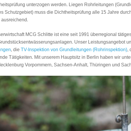
theitsprüfung unterzogen werden. Liegen Rohrleitungen (Grundle
es Schutzgebiet) muss die Dichtheitsprüfung alle 15 Jahre durch
n ausreichend.
rwirtschaft MCG Schlitte ist eine seit 1991 überregional tätig
 Grundstücksentwässerungsanlagen. Unser Leistungsangebot u
ungen
, die
TV-Inspektion von Grundleitungen (Rohrinspektion)
,
nde Tätigkeiten. Mit unserem Hauptsitz in Berlin haben wir unt
 Mecklenburg Vorpommern, Sachsen-Anhalt, Thüringen und Sac