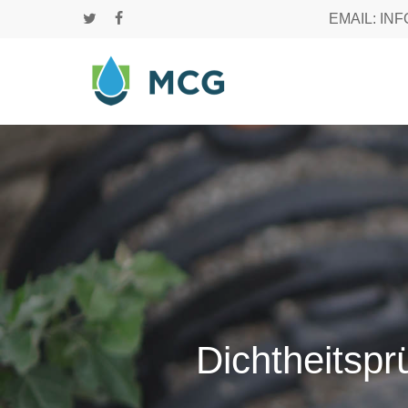
Skip
EMAIL: IN
twitter
facebook
to
main
content
Dichtheitsp