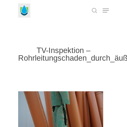
Skip
Menu
to
search
Close
main
Menu
content
TV-Inspektion –
Rohrleitungschaden_durch_äu