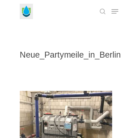
Skip
Menu
to
search
Close
main
Menu
content
Neue_Partymeile_in_Berlin