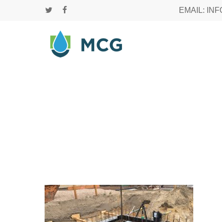
Skip
EMAIL: IN
twitter
facebook
to
main
content