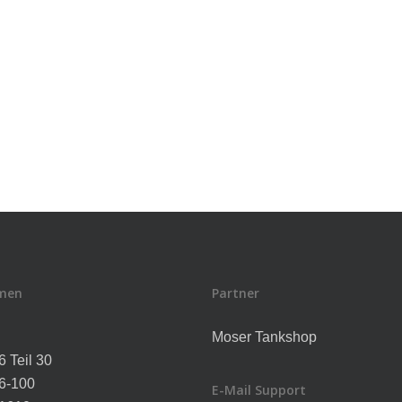
men
Partner
l
Moser Tankshop
 Teil 30
6-100
E-Mail Support