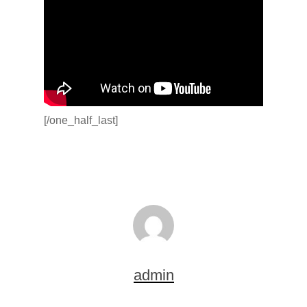
[/one_half_last]
admin