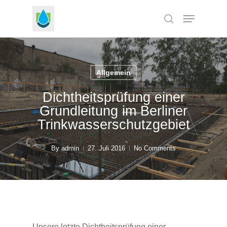
Skip
Menu
to
search
Close
main
Menu
content
Allgemein
Dichtheitsprüfung einer
Grundleitung im Berliner
Trinkwasserschutzgebiet
By
admin
27. Juli 2016
No Comments
Unsere letzte Dichtheitsprüfung einer