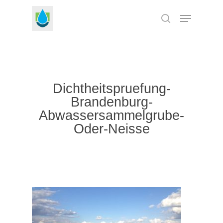
Skip
Menu
to
search
Close
main
Menu
content
Dichtheitspruefung-
Brandenburg-
Abwassersammelgrube-
Oder-Neisse