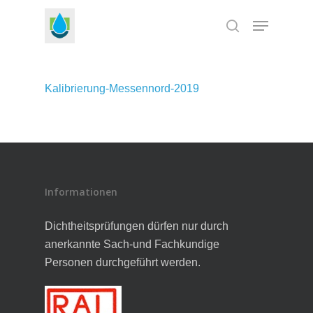
Skip
Menu
to
search
Close
main
Menu
content
Kalibrierung-Messennord-2019
Informationen
Dichtheitsprüfungen dürfen nur durch
anerkannte Sach-und Fachkundige
Personen durchgeführt werden.