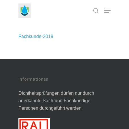
Skip
Menu
to
search
Close
main
Menu
content
Fachkunde-2019
Informationen
Dichtheitsprüfungen dürfen nur durch
anerkannte Sach-und Fachkundige
Personen durchgeführt werden.