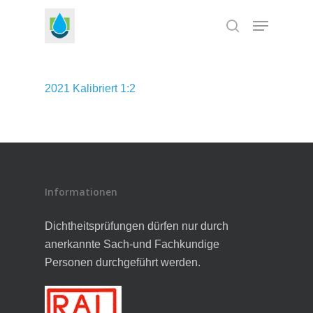
Skip
Menu
to
search
Close
main
Menu
content
2021 Kalibriert 1:2
Informationen
Dichtheitsprüfungen dürfen nur durch
anerkannte Sach-und Fachkundige
Personen durchgeführt werden.